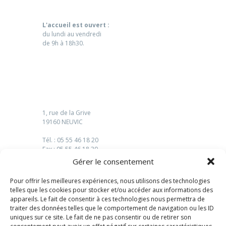
L'accueil est ouvert :
du lundi au vendredi
de 9h à 18h30.
EHPAD “La Bruyère”
1, rue de la Grive
19160 NEUVIC
Tél. :
05 55 46 18 20
Fax :
05 55 46 18 30
Email :
secretariat@ehpadneuvic19.fr
Gérer le consentement
Pour offrir les meilleures expériences, nous utilisons des technologies
telles que les cookies pour stocker et/ou accéder aux informations des
Suivez-nous !
appareils. Le fait de consentir à ces technologies nous permettra de
traiter des données telles que le comportement de navigation ou les ID
uniques sur ce site. Le fait de ne pas consentir ou de retirer son