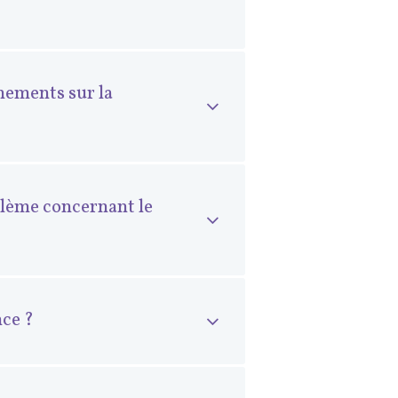
gnements sur la
blème concernant le
nce ?